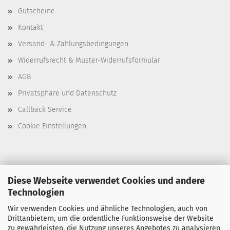
Gutscheine
Kontakt
Versand- & Zahlungsbedingungen
Widerrufsrecht & Muster-Widerrufsformular
AGB
Privatsphäre und Datenschutz
Callback Service
Cookie Einstellungen
Diese Webseite verwendet Cookies und andere
T. 0351 647 544 93
Technologien
F. 0351 647 544 97
Wir verwenden Cookies und ähnliche Technologien, auch von
M. manu@buchdruck-digital.de
Drittanbietern, um die ordentliche Funktionsweise der Website
zu gewährleisten, die Nutzung unseres Angebotes zu analysieren