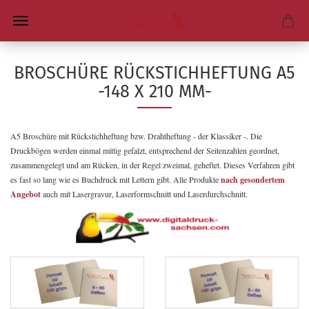
BROSCHÜRE RÜCKSTICHHEFTUNG A5
-148 X 210 MM-
A5 Broschüre mit Rückstichheftung bzw. Drahtheftung - der Klassiker -. Die
Druckbögen werden einmal mittig gefalzt, entsprechend der Seitenzahlen geordnet,
zusammengelegt und am Rücken, in der Regel zweimal, geheftet. Dieses Verfahren gibt
es fast so lang wie es Buchdruck mit Lettern gibt. Alle Produkte
nach gesondertem
Angebot
auch mit Lasergravur, Laserformschnitt und Laserdurchschnitt.