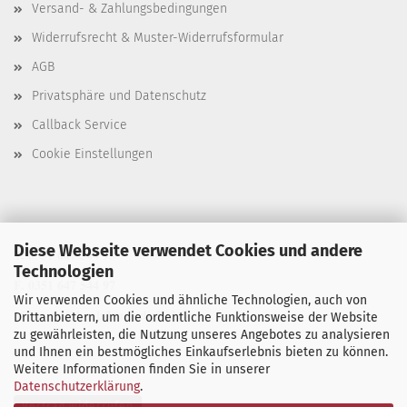
Versand- & Zahlungsbedingungen
Widerrufsrecht & Muster-Widerrufsformular
AGB
Privatsphäre und Datenschutz
Callback Service
Cookie Einstellungen
Diese Webseite verwendet Cookies und andere
T. 0351 647 544 93
Technologien
F. 0351 647 544 97
Wir verwenden Cookies und ähnliche Technologien, auch von
M. manu@buchdruck-digital.de
Drittanbietern, um die ordentliche Funktionsweise der Website
zu gewährleisten, die Nutzung unseres Angebotes zu analysieren
und Ihnen ein bestmögliches Einkaufserlebnis bieten zu können.
Weitere Informationen finden Sie in unserer
Datenschutzerklärung
.
Vertrag widerrufen