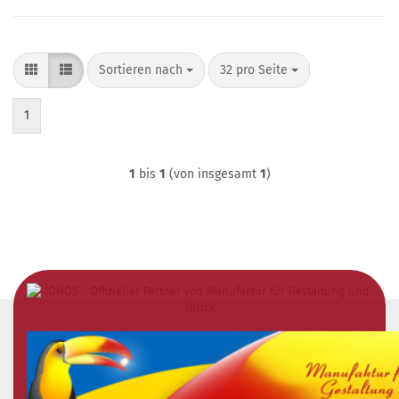
Sortieren nach
pro Seite
Sortieren nach
32 pro Seite
1
1
bis
1
(von insgesamt
1
)