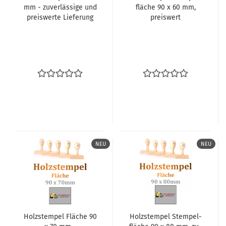
mm - zu­ver­läs­si­ge und
flä­che 90 x 60 mm,
preis­wer­te Lie­fe­rung
preis­wert
NEU
NEU
Holz­stem­pel Flä­che 90
Holz­stem­pel Stem­pel­