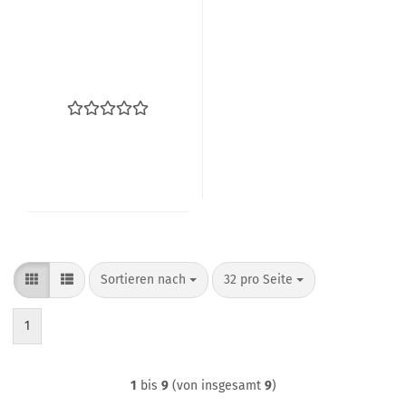
Sortieren nach
pro Seite
Sortieren nach
32 pro Seite
1
1
bis
9
(von insgesamt
9
)