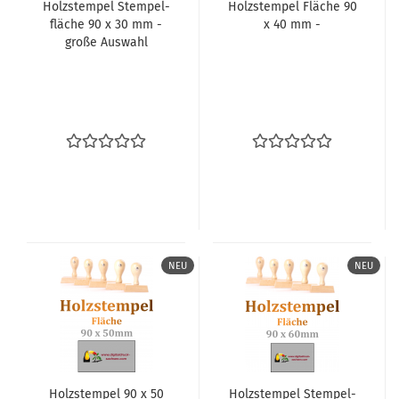
Holz­stem­pel Stem­pel­
Holz­stem­pel Flä­che 90
flä­che 90 x 30 mm -​
x 40 mm -
große Aus­wahl
NEU
NEU
Holz­stem­pel 90 x 50
Holz­stem­pel Stem­pel­