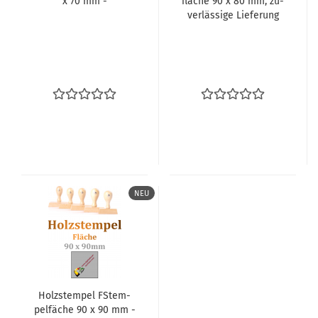
x 70 mm -
flä­che 90 x 80 mm, zu­
ver­läs­si­ge Lie­fe­rung
NEU
Holz­stem­pel FStem­
pel­fä­che 90 x 90 mm -