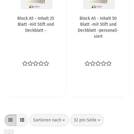
Block A5 - In­halt 25
Block A5 - In­halt 50
Blatt -mit Stift und
Blatt -mit Stift und
Deck­blatt -
Deck­blatt -​per­so­na­li­
siert
Sortieren nach
pro Seite
Sortieren nach
32 pro Seite