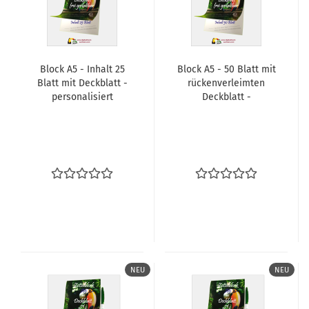
Block A5 - In­halt 25
Block A5 - 50 Blatt mit
Blatt mit Deck­blatt -​
rü­cken­ver­leim­ten
per­so­na­li­siert
Deck­blatt -
NEU
NEU