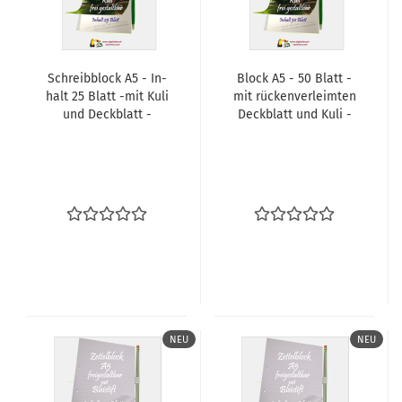
Schreib­block A5 - In­
Block A5 - 50 Blatt -
halt 25 Blatt -mit Kuli
mit rü­cken­ver­leim­ten
und Deck­blatt -
Deck­blatt und Kuli -
NEU
NEU