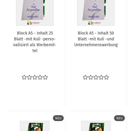
Block A5 - In­halt 25
Block A5 - In­halt 50
Blatt -mit Kuli -​per­so­
Blatt -mit Kuli -und
na­li­siert als Wer­be­mit­
Un­ter­neh­mens­wer­bung
tel
NEU
NEU