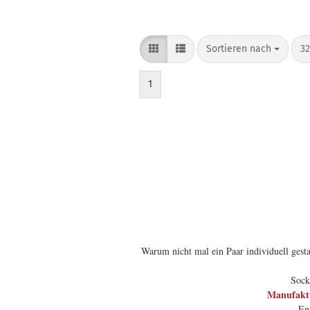
Sortieren nach
pr
Sortieren nach
32
1
Warum nicht mal ein Paar individuell gesta
Sock
Manufaktu
En