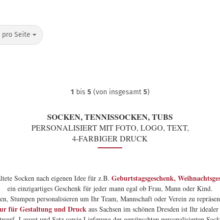
o Seite
 pro Seite
1
bis
5
(von insgesamt
5
)
SOCKEN, TENNISSOCKEN, TUBS
PERSONALISIERT MIT FOTO, LOGO, TEXT,
4-FARBIGER DRUCK
Geburtstagsgeschenk, Weihnachtsge
ltete Socken nach eigenen Idee für z.B.
ein einzigartiges Geschenk für jeder mann egal ob Frau, Mann oder Kind.
en, Stumpen personalisieren um Ihr Team, Mannschaft oder Verein zu repräsent
r für Gestaltung und Druck
aus Sachsen im schönen Dresden ist Ihr idealer 
twurf, Layout und Satz sowie Lieferung der gewünschten personalisierten Sock