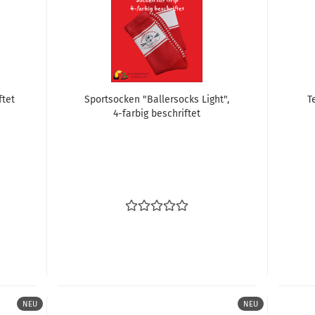
­tet
Sport­so­cken "Bal­ler­socks Light",
T
4-​far­big be­schrif­tet
NEU
NEU