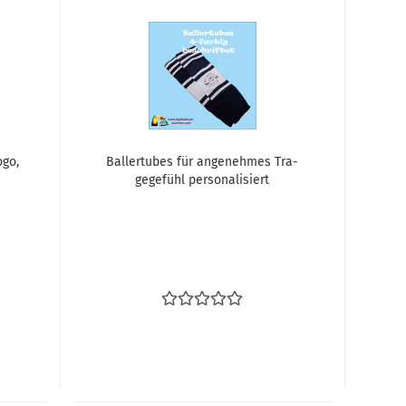
ogo,
Bal­lertu­bes für an­ge­neh­mes Tra­
ge­ge­fühl per­so­na­li­siert