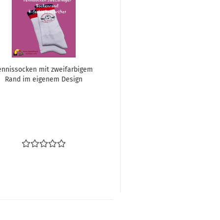
en­nis­so­cken mit zwei­far­bi­gem
Rand im ei­ge­nem De­sign