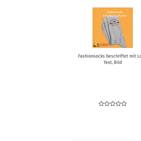
Fa­shions­ocks be­schrif­tet mit L
Text, Bild