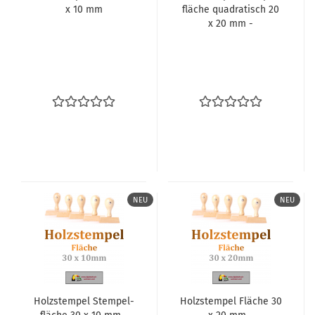
x 10 mm
flä­che qua­dra­tisch 20
x 20 mm -
NEU
NEU
Holz­stem­pel Stem­pel­
Holz­stem­pel Flä­che 30