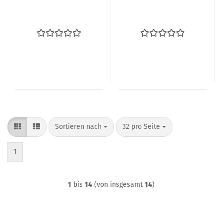
Sortieren nach
pro Seite
Sortieren nach
32 pro Seite
1
1
bis
14
(von insgesamt
14
)