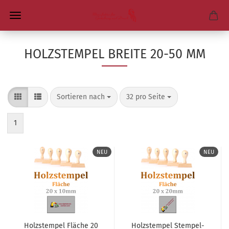
HOLZSTEMPEL BREITE 20-50 MM
Sortieren nach
pro Seite
Sortieren nach
32 pro Seite
1
NEU
NEU
Holz­stem­pel Flä­che 20
Holz­stem­pel Stem­pel­