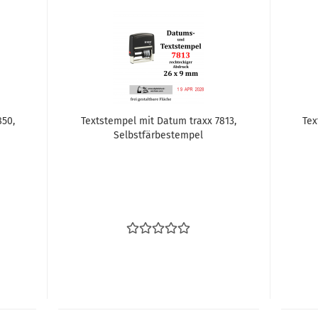
850,
Text­stem­pel mit Datum traxx 7813,
Tex
Selbst­fär­be­s­tem­pel