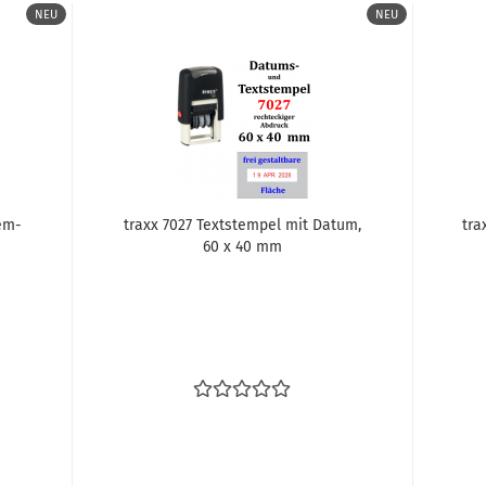
NEU
NEU
tem­
traxx 7027 Text­stem­pel mit Datum,
tra
60 x 40 mm