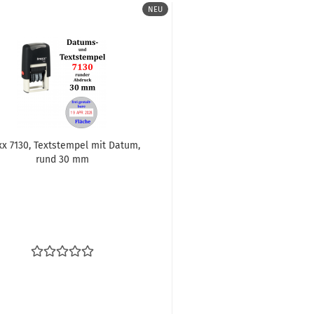
NEU
xx 7130, Text­stem­pel mit Datum,
rund 30 mm