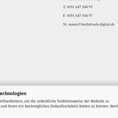
T. 0351 647 544 93
F. 0351 647 544 97
M. manu@buchdruck-digital.de
Technologien
rittanbietern, um die ordentliche Funktionsweise der Website zu
 und Ihnen ein bestmögliches Einkaufserlebnis bieten zu können. Wei
Onlineshop erstellen
mit Gambio.de © 2026