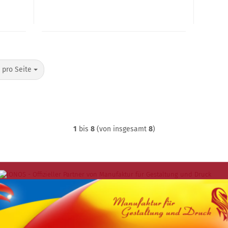
o Seite
 pro Seite
1
bis
8
(von insgesamt
8
)