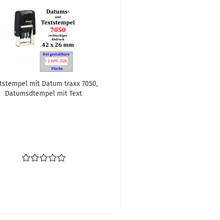
t­stem­pel mit Datum traxx 7050,
Da­tums­d­tem­pel mit Text