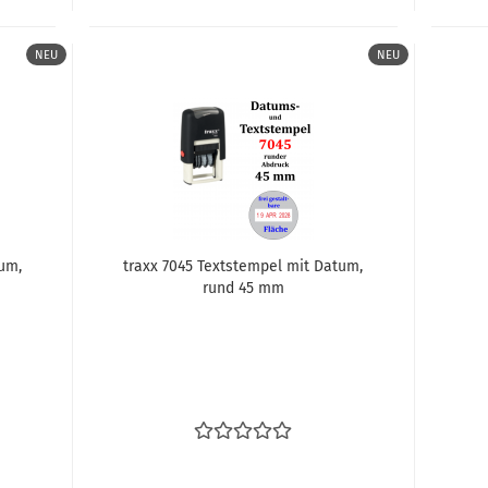
NEU
NEU
tum,
traxx 7045 Text­stem­pel mit Datum,
rund 45 mm