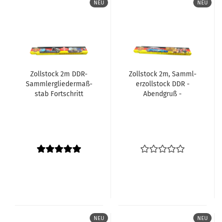
NEU
NEU
Zoll­stock 2m DDR-​
Zoll­stock 2m, Samml­
Samm­ler­glie­der­maß­
er­zoll­stock DDR -
stab Fort­schritt
Abend­gruß -
NEU
NEU