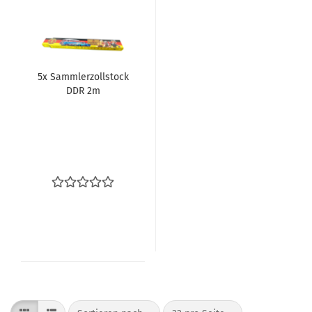
5x Samml­er­zoll­stock
DDR 2m