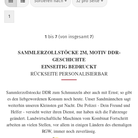
Sortieren nach
pro Seite
Sortieren nach
32 pro Seite
1
1
bis
7
(von insgesamt
7
)
SAMMLERZOLLSTÖCKE 2M, MOTIV DDR-
GESCHICHTE
EINSEITIG BEDRUCKT
RÜCKSEITE PERSONALISIERBAR
Sammlerzollstoecke DDR zum Schmunzeln aber auch mit Ernst; so gibt
es den liebgewordenen Konsum noch heute. Unser Sandmännchen sagt
weiterhin unseren Kleinsten gut Nacht. Die Polizei - Dein Freund und
Helfer - versieht weiter ihren Dienst, nur haben sich die Fahrzeuge
geändert. Landwirtschaftliche Maschinen vom Kombinat Fortschritt
arbeiten an vielen Stellen, vor allem in einigen Ländern des ehemaligen
RGW, immer noch zuverlässig.