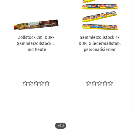
Zoll­stock 2m, DDR-​
Samml­er­zoll­stock 4x
Samml­erzoll­stock ...
DDR; Glie­der­maß­stab,
und heute
per­so­na­li­sier­bar
NEU