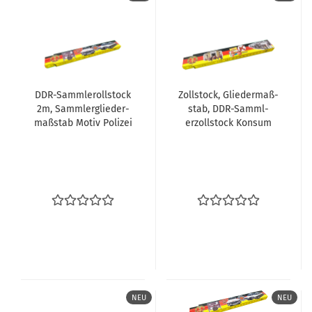
DDR-​Samm­le­roll­stock
Zoll­stock, Glie­der­maß­
2m, Samm­ler­glie­der­
stab, DDR-​Samml­
maß­stab Motiv Po­li­zei
erzoll­stock Kon­sum
NEU
NEU