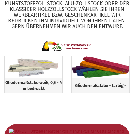
UNSTSTOFFZOLLSTOCK, ALU-ZOLLSTOCK ODER DER K
LASSIKER HOLZZOLLSTOCK WÄHLEN SIE IHREN W
ERBEARTIKEL BZW. GESCHENKARTIKEL WIR B
EDRUCKEN IHN INDIVIDUELL VON IHREN DATEN. G
ERN ÜBERNEHMEN WIR AUCH DEN ENTWURF.
Gliedermaßstäbe weiß, 0,5 - 4
Gliedermaßstäbe - farbig -
m bedruckt