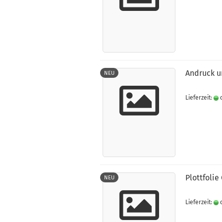
An­druck un
NEU
Lieferzeit:
c
Plott­fo­lie
NEU
Lieferzeit:
c