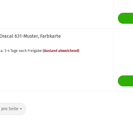
 Ora­cal 631-​Mus­ter, Farb­kar­te
a. 3-4 Tage nach Freigabe
(Ausland abweichend)
o Seite
 pro Seite