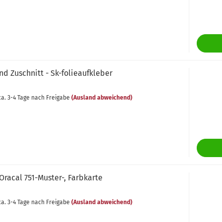
d Zu­schnitt - Sk-​fo­lie­auf­kle­ber
a. 3-4 Tage nach Freigabe
(Ausland abweichend)
 Ora­cal 751-​Muster-​, Farb­kar­te
a. 3-4 Tage nach Freigabe
(Ausland abweichend)