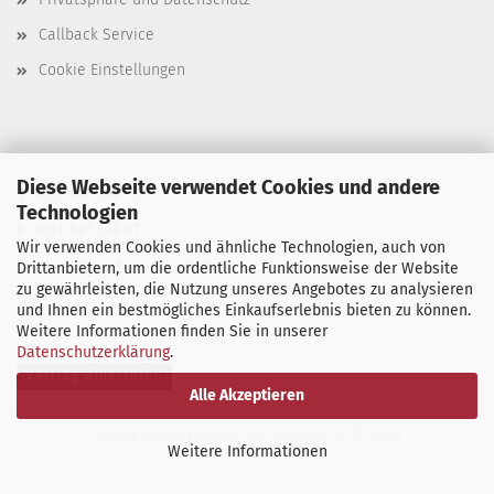
Callback Service
Cookie Einstellungen
Diese Webseite verwendet Cookies und andere
T. 0351 647 544 93
Technologien
F. 0351 647 544 97
Wir verwenden Cookies und ähnliche Technologien, auch von
M. manu@buchdruck-digital.de
Drittanbietern, um die ordentliche Funktionsweise der Website
zu gewährleisten, die Nutzung unseres Angebotes zu analysieren
und Ihnen ein bestmögliches Einkaufserlebnis bieten zu können.
Weitere Informationen finden Sie in unserer
Datenschutzerklärung
.
Vertrag widerrufen
Alle Akzeptieren
Onlineshop erstellen
mit Gambio.de © 2026
Weitere Informationen