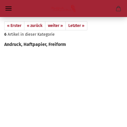
« Erster
« zurück
weiter »
Letzter »
6
Artikel in dieser Kategorie
An­druck, Haft­pa­pier, Frei­form