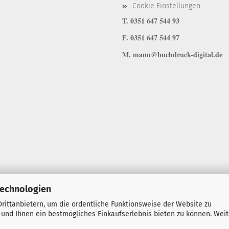
Cookie Einstellungen
T. 0351 647 544 93
F. 0351 647 544 97
M. manu@buchdruck-digital.de
Technologien
rittanbietern, um die ordentliche Funktionsweise der Website zu
 und Ihnen ein bestmögliches Einkaufserlebnis bieten zu können. Wei
Onlineshop erstellen
mit Gambio.de © 2026