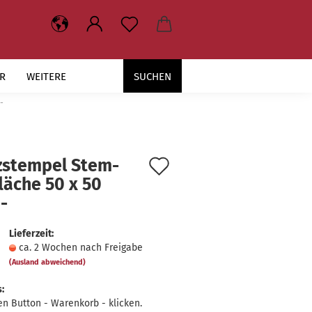
R
WEITERE
SUCHEN
-
Auf
­stem­pel Stem­
flä­che 50 x 50
den
-
Merkzettel
Lieferzeit:
ca. 2 Wochen nach Freigabe
(Ausland abweichend)
:
en Button - Warenkorb - klicken.