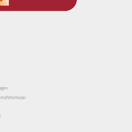
ngen
errufsformular
z