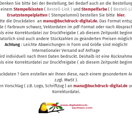
Denken Sie bitte bei der Bestellung, bei Bedarf auch an die Bestellun
 einem
Stempelkissten
(
Bestell-Link )
und
Stempelfarbe
( (
Bestell-Li
Ersatzstempelplatten
( Stempelummi) bestellen Sie bitte
hier.
itte die Druckdaten an
manu@buchdruck-digital.de.
Das Format entsp
ße ( Farbraum schwarz, Vektordaten im pdf-Format oder nach Absprach
s eine Korrekturdatei zur Druckfreigabe ( ab diesem Zeitpunkt beginnt
atürlich sind auch andere Stückzahlen zu geänderten Preisen möglic
Achtung
: Leichte Abweichungen in Form und Größe sind möglich!
Internationaler Versand auf Anfrage
rd individuell nach Ihren Daten bedruckt. Deshalb ist eine Rücknahme
s eine Korrekturdatei zur Druckfreigabe ( ab diesem Zeitpunkt beginnt
uckdaten ? Gern erstellen wir Ihnen diese, nach einem gesondertem An
z.zgl. MwSt ).
en Vorschlag ( z.B. Logo, Schriftzug ) an
manu@buchdruck-digital.de
un
Korrekturdatei.