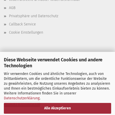
AGB
Privatsphäre und Datenschutz
Callback Service
Cookie Einstellungen
Diese Webseite verwendet Cookies und andere
T. 0351 647 544 93
Technologien
F. 0351 647 544 97
Wir verwenden Cookies und ähnliche Technologien, auch von
M. manu@buchdruck-digital.de
Drittanbietern, um die ordentliche Funktionsweise der Website
zu gewährleisten, die Nutzung unseres Angebotes zu analysieren
und Ihnen ein bestmögliches Einkaufserlebnis bieten zu können.
Weitere Informationen finden Sie in unserer
Datenschutzerklärung
.
Vertrag widerrufen
Alle Akzeptieren