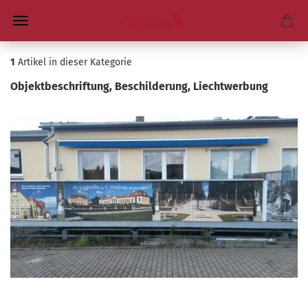
1
Artikel in dieser Kategorie
Ob­jekt­be­schrif­tung, Be­schil­de­rung, Liech­t­wer­bung