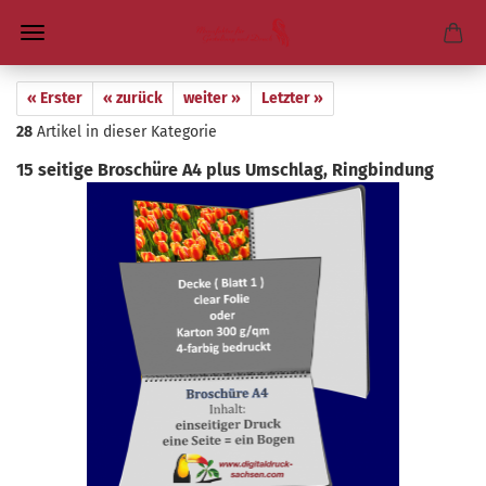
« Erster
« zurück
weiter »
Letzter »
28
Artikel in dieser Kategorie
15 sei­ti­ge Bro­schü­re A4 plus Um­schlag, Ring­bin­dung