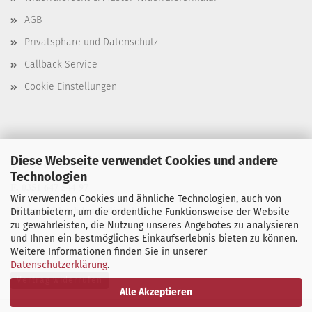
AGB
Privatsphäre und Datenschutz
Callback Service
Cookie Einstellungen
Diese Webseite verwendet Cookies und andere
T. 0351 647 544 93
Technologien
F. 0351 647 544 97
Wir verwenden Cookies und ähnliche Technologien, auch von
M. manu@buchdruck-digital.de
Drittanbietern, um die ordentliche Funktionsweise der Website
zu gewährleisten, die Nutzung unseres Angebotes zu analysieren
und Ihnen ein bestmögliches Einkaufserlebnis bieten zu können.
Weitere Informationen finden Sie in unserer
Datenschutzerklärung
.
Vertrag widerrufen
Alle Akzeptieren