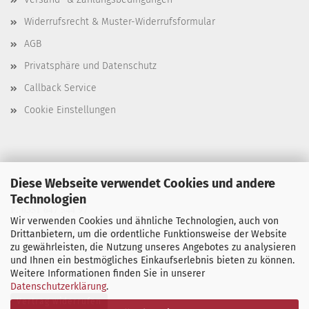
Widerrufsrecht & Muster-Widerrufsformular
AGB
Privatsphäre und Datenschutz
Callback Service
Cookie Einstellungen
Diese Webseite verwendet Cookies und andere
T. 0351 647 544 93
Technologien
F. 0351 647 544 97
Wir verwenden Cookies und ähnliche Technologien, auch von
M. manu@buchdruck-digital.de
Drittanbietern, um die ordentliche Funktionsweise der Website
zu gewährleisten, die Nutzung unseres Angebotes zu analysieren
und Ihnen ein bestmögliches Einkaufserlebnis bieten zu können.
Weitere Informationen finden Sie in unserer
Datenschutzerklärung
.
Vertrag widerrufen