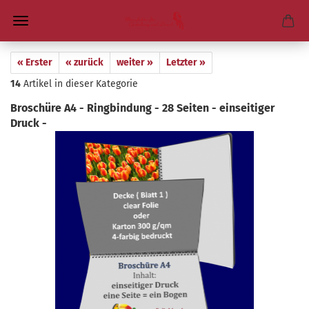
« Erster
« zurück
weiter »
Letzter »
14
Artikel in dieser Kategorie
Bro­schü­re A4 - Ring­bin­dung - 28 Sei­ten - ein­sei­ti­ger
Druck -