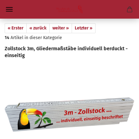
« Erster
« zurück
weiter »
Letzter »
14
Artikel in dieser Kategorie
Zoll­stock 3m, Glie­der­maß­stä­be in­di­vi­du­ell ber­duckt -
ein­sei­tig