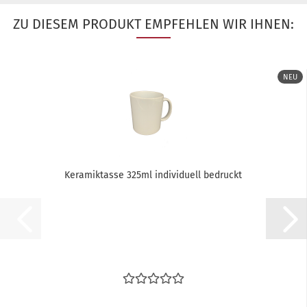
ZU DIESEM PRODUKT EMPFEHLEN WIR IHNEN:
NEU
Ke­ra­mik­tas­se 325ml in­di­vi­du­ell be­druckt