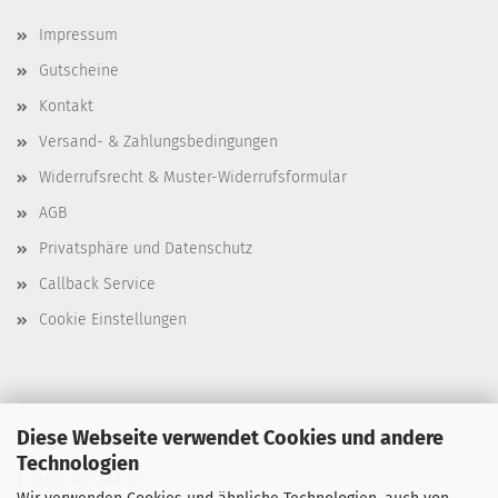
Impressum
Gutscheine
Kontakt
Versand- & Zahlungsbedingungen
Widerrufsrecht & Muster-Widerrufsformular
AGB
Privatsphäre und Datenschutz
Callback Service
Cookie Einstellungen
Diese Webseite verwendet Cookies und andere
T. 0351 647 544 93
Technologien
F. 0351 647 544 97