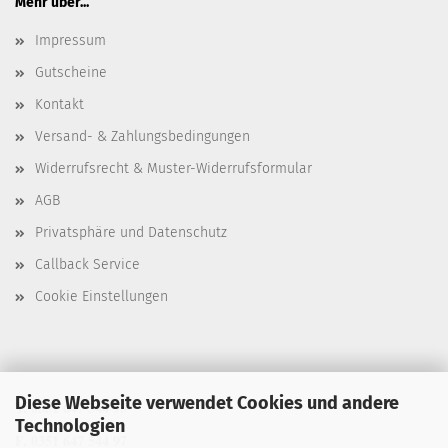
Mehr über...
Impressum
Gutscheine
Kontakt
Versand- & Zahlungsbedingungen
Widerrufsrecht & Muster-Widerrufsformular
AGB
Privatsphäre und Datenschutz
Callback Service
Cookie Einstellungen
Diese Webseite verwendet Cookies und andere
T. 0351 647 544 93
Technologien
F. 0351 647 544 97