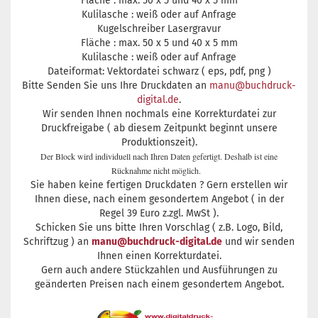
Fläche : max. 50 x 5 und 40 x 5 mm
Kulilasche : weiß oder auf Anfrage
Kugelschreiber Lasergravur
Fläche : max. 50 x 5 und 40 x 5 mm
Kulilasche : weiß oder auf Anfrage
Dateiformat: Vektordatei schwarz ( eps, pdf, png )
Bitte Senden Sie uns Ihre Druckdaten an
manu@buchdruck-
digital.de
.
Wir senden Ihnen nochmals eine Korrekturdatei zur
Druckfreigabe ( ab diesem Zeitpunkt beginnt unsere
Produktionszeit).
Der Block wird individuell nach Ihren Daten gefertigt. Deshalb ist eine
Rücknahme nicht möglich.
Sie haben keine fertigen Druckdaten ? Gern erstellen wir
Ihnen diese, nach einem gesondertem Angebot ( in der
Regel 39 Euro z.zgl. MwSt ).
Schicken Sie uns bitte Ihren Vorschlag ( z.B. Logo, Bild,
Schriftzug ) an
manu@buchdruck-digital.de
und wir senden
Ihnen einen Korrekturdatei.
Gern auch andere Stückzahlen und Ausführungen zu
geänderten Preisen nach einem gesondertem Angebot.