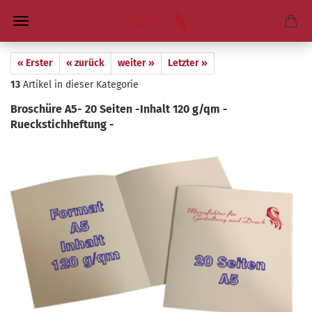
« Erster
« zurück
weiter »
Letzter »
13
Artikel in dieser Kategorie
Bro­schü­re A5- 20 Sei­ten -​Inhalt 120 g/qm -​
Rueckstichheftung -