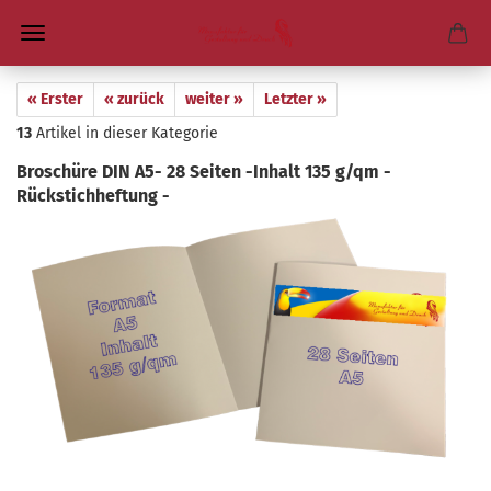
« Erster
« zurück
weiter »
Letzter »
13
Artikel in dieser Kategorie
Bro­schü­re DIN A5- 28 Sei­ten -​Inhalt 135 g/qm -​
Rückstichheftung -