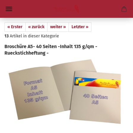
« Erster
« zurück
weiter »
Letzter »
13
Artikel in dieser Kategorie
Bro­schü­re A5- 40 Sei­ten -​Inhalt 135 g/qm -​
Rueckstichheftung -