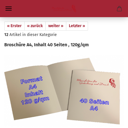
« Erster
« zurück
weiter »
Letzter »
12
Artikel in dieser Kategorie
Bro­schü­re A4, In­halt 40 Sei­ten , 120g/qm