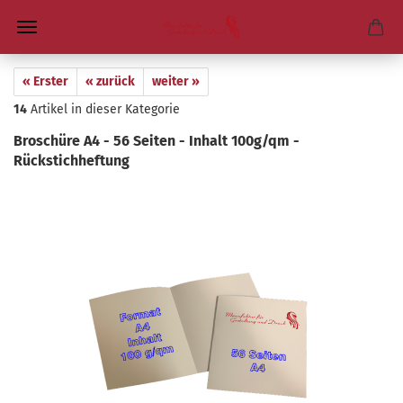
« Erster
« zurück
weiter »
14
Artikel in dieser Kategorie
Bro­schü­re A4 - 56 Sei­ten - In­halt 100g/qm -​
Rückstichheftung