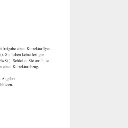
 abfallendem Druck
g, eps
YK
physisch
kfreigabe einen Korrekturflyer,
t). Sie haben keine fertigen
wSt ). Schicken Sie uns bitte
n einen Korrekturabzug.
n Angebot.
hlossen.