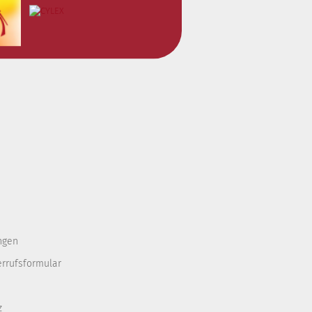
ngen
errufsformular
z