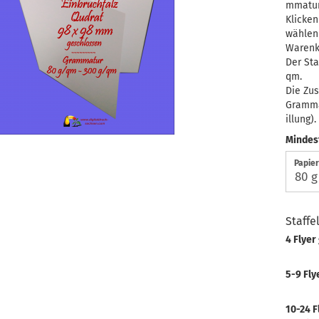
mmatur
Klicken
wählen
Warenk
Der Sta
qm.
Die Zus
Grammat
illung).
Mindes
Papie
Staffe
4 Flyer
5-9 Fly
10-24 F