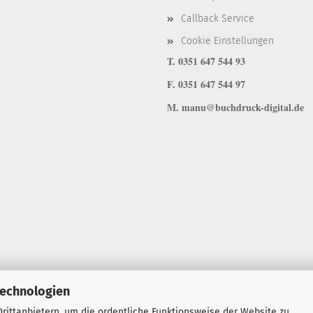
Callback Service
Cookie Einstellungen
T. 0351 647 544 93
F. 0351 647 544 97
M. manu@buchdruck-digital.de
Technologien
rittanbietern, um die ordentliche Funktionsweise der Website zu