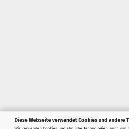
Diese Webseite verwendet Cookies und andere 
Vertrag widerrufen
Wir verwenden Cookies und ähnliche Technologien, auch von D