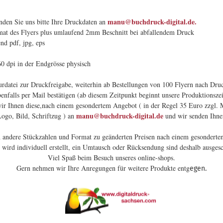
manu@buchdruck-digital.de.
nden Sie uns bitte Ihre Druckdaten an
rmat des Flyers plus umlaufend 2mm Beschnitt bei
reistehend pdf, jp
: CM
in. 160 dpi in der Endgrösse 
rdatei zur Druckfreigabe, weiterhin ab Bestellungen von 100 Flyern nach Druc
benfalls per Mail bestätigen (ab diesem Zeitpunkt beginnt unsere Produktionszei
wir Ihnen diese,nach einem gesondertem Angebot ( in der Regel 35 Euro zzgl. M
manu@buchdruck-digital.de
Logo, Bild, Schriftzug ) an
und wir senden Ihne
 andere Stückzahlen und Format zu geänderten Preisen nach einem gesonderte
 wird individuell erstellt, ein Umtausch oder Rücksendung sind deshalb ausgesc
Viel Spaß beim Besuch unseres online-shops.
Gern nehmen wir Ihre Anregungen für weitere Produkte entg
egen.