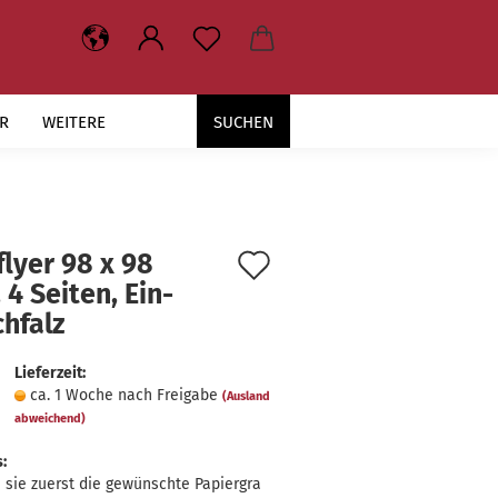
R
WEITERE
SUCHEN
Auf
­fly­er 98 x 98
4 Sei­ten, Ein­
den
h­falz
Merkzettel
Lieferzeit:
ca. 1 Woche nach Freigabe
(Ausland
abweichend)
:
sie zuerst die gewünschte Papiergra