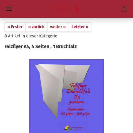
« Erster
« zurück
weiter »
Letzter »
8
Artikel in dieser Kategorie
Falz­fly­er A4, 4 Sei­ten , 1 Bruch­falz