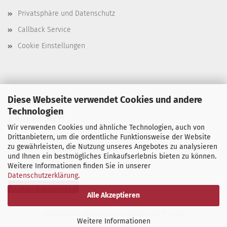
Privatsphäre und Datenschutz
Callback Service
Cookie Einstellungen
Diese Webseite verwendet Cookies und andere
T. 0351 647 544 93
Technologien
F. 0351 647 544 97
Wir verwenden Cookies und ähnliche Technologien, auch von
M. manu@buchdruck-digital.de
Drittanbietern, um die ordentliche Funktionsweise der Website
zu gewährleisten, die Nutzung unseres Angebotes zu analysieren
und Ihnen ein bestmögliches Einkaufserlebnis bieten zu können.
Weitere Informationen finden Sie in unserer
Datenschutzerklärung
.
Vertrag widerrufen
Alle Akzeptieren
Onlineshop erstellen
mit Gambio.de © 2026
Weitere Informationen