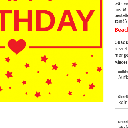
Wählen
aus. M
bestell
gemäß S
Beach
:
Quadra
bezieh
menge
Mindes
Aufkle
Oberf
Grundf