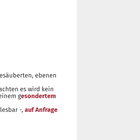
gesäuberten, ebenen
eachten es wird kein
 einem g
esondertem
lesbar -,
auf Anfrage