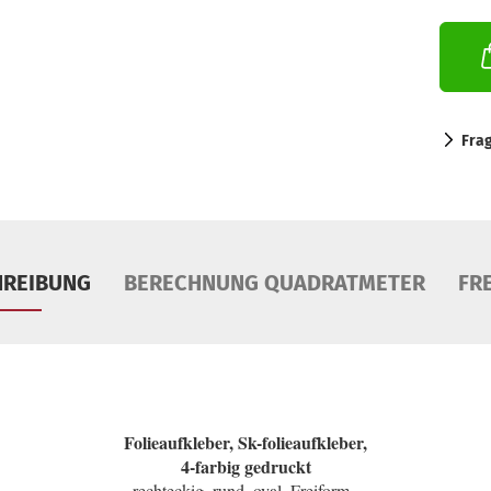
Fra
HREIBUNG
BERECHNUNG QUADRATMETER
FR
Folieaufkleber, Sk-folieaufkleber,
4-farbig gedruckt
rechteckig, rund, oval, Freiform ,