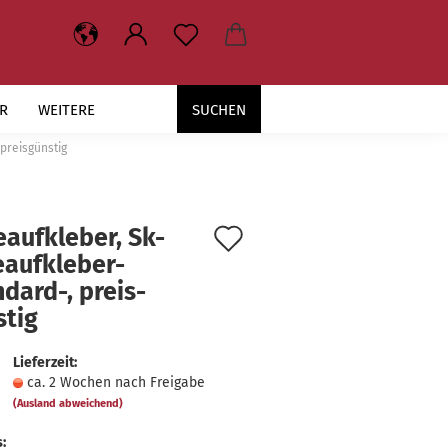
R
WEITERE
SUCHEN
 preisgünstig
Auf
e­auf­kle­ber, Sk-​
eaufkleber-
den
dard-, preis­
Merkzettel
­tig
Lieferzeit:
ca. 2 Wochen nach Freigabe
(Ausland abweichend)
: