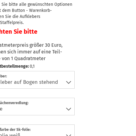
 Sie bitte alle gewünschten Optionen
it dem Button - Warenkorb-
en Sie die Aufklebers
taffelpreis.
ten Sie bitte
tmeterpreis größer 30 Euro,
en sich immer auf eine Teil-
 von 1 Quadratmeter
tbestellmenge:
0,1
ber:
lächenveredlung:
arbe der Sk-folie: