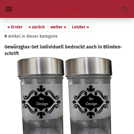
« Erster
« zurück
weiter »
Letzter »
9
Artikel in dieser Kategorie
Gewürzglas-​Set in­di­vi­du­ell be­druckt auch in Blin­den­
schrift