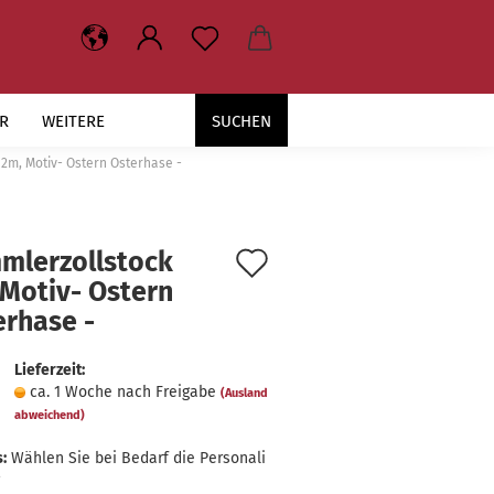
R
WEITERE
SUCHEN
2m, Motiv- Ostern Osterhase -
Auf
l­erzoll­stock
Motiv-​ Os­tern
den
er­ha­se -
Merkzettel
Lieferzeit:
ca. 1 Woche nach Freigabe
(Ausland
abweichend)
:
Wählen Sie bei Bedarf die Personali