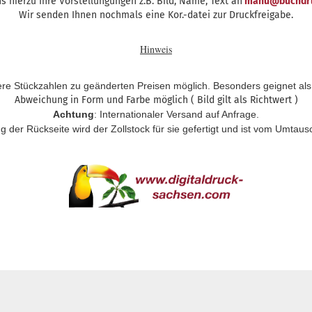
s hierzu Ihre Vorstellungungen z.B. Bild, Name, Text an
manu@buchdruc
Wir senden Ihnen nochmals eine Kor.-datei zur Druckfreigabe.
Hinweis
ere Stückzahlen zu geänderten Preisen möglich. Besonders geignet al
Abweichung in Form und Farbe möglich ( Bild gilt als Richtwert )
Achtung
: Internationaler Versand auf Anfrage.
ng der Rückseite wird der Zollstock für sie gefertigt und ist vom Umtau