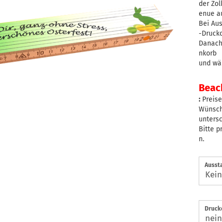
der Zo
enue a
Bei Aus
-Druck
Danach 
nkorb
und wä
Beach
:
Preise
Wünsch
untersc
Bitte p
n.
Ausst
Druck