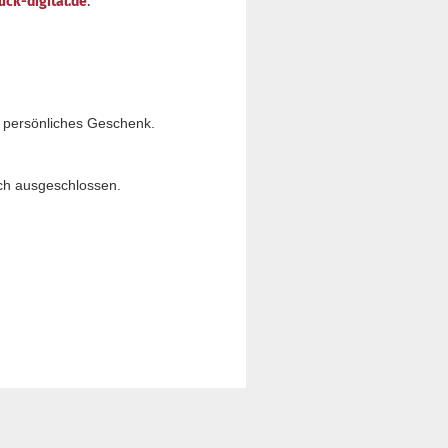
k-digital.de
.
s persönliches Geschenk.
sch ausgeschlossen.