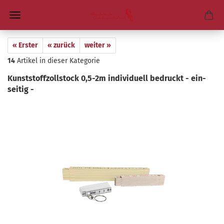
« Erster
« zurück
weiter »
14
Artikel in dieser Kategorie
Kunst­stoff­zoll­stock 0,5-2m in­di­vi­du­ell be­druckt - ein­
sei­tig -