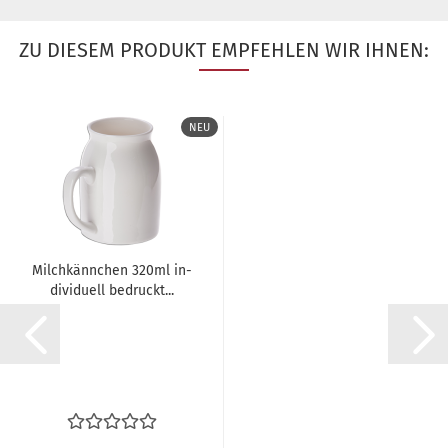
ZU DIESEM PRODUKT EMPFEHLEN WIR IHNEN:
NEU
Milch­känn­chen 320ml in­
di­vi­du­ell be­druckt...