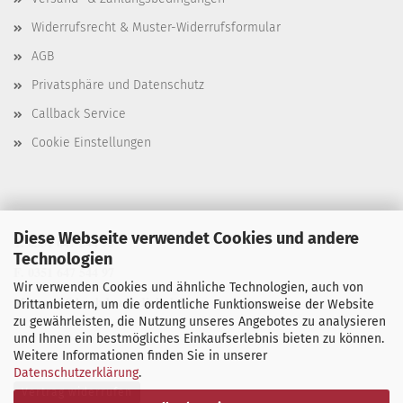
Widerrufsrecht & Muster-Widerrufsformular
AGB
Privatsphäre und Datenschutz
Callback Service
Cookie Einstellungen
Diese Webseite verwendet Cookies und andere
T. 0351 647 544 93
Technologien
F. 0351 647 544 97
Wir verwenden Cookies und ähnliche Technologien, auch von
M. manu@buchdruck-digital.de
Drittanbietern, um die ordentliche Funktionsweise der Website
zu gewährleisten, die Nutzung unseres Angebotes zu analysieren
und Ihnen ein bestmögliches Einkaufserlebnis bieten zu können.
Weitere Informationen finden Sie in unserer
Datenschutzerklärung
.
Vertrag widerrufen