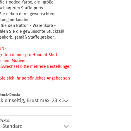
die Hooded-farbe, die -größe.
chlag zum Staffelpreis
 Sie neben derm gewünschtem
ttungmerkmalen
 Sie den Button - Warenkorb -
hlen Sie die gewünschte Stückzahl
enkorb, gemäß Staffelpreisen.
G :
gelten immer pro Hooded-Shirt
ichem Motiven.
tivwechsel bitte mehrere Bestellungen
Sie sich ihr persönliches Angebot sen
druck-Druck:
Textil: