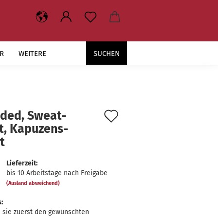
R
WEITERE
SUCHEN
Auf
ded, Sweat-​
t, Ka­pu­zens­
den
t
Merkzettel
Lieferzeit:
bis 10 Arbeitstage nach Freigabe
(Ausland abweichend)
:
 sie zuerst den gewünschten