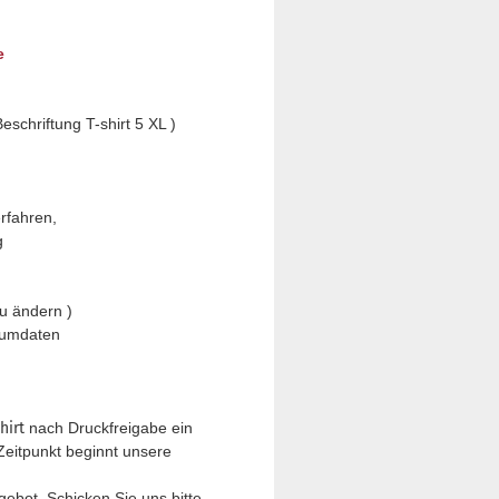
e
Beschriftung T-shirt 5 XL )
rfahren,
g
zu ändern )
aumdaten
hirt
nach Druckfreigabe ein
 Zeitpunkt beginnt unsere
ebot. Schicken Sie uns bitte