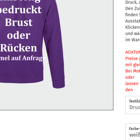
Druck, 
Den Zus
finden
Aussta
Klicken
und wä
im War
ACHTUN
Preise 
mit gle
Bei Mo
oder
lassen 
den
Textil
Farbe-