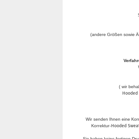
(andere Größen sowie Är
Verfahr
( wir beha
Hooded 
Wir senden Ihnen eine Korr
Korrektur-
Hooded Swea
Sie haben keine fertigen Dr