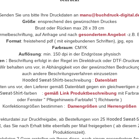
Senden Sie uns bitte Ihre Druckdaten an
manu@buchdruck-digital.d
Größe
: ensprechend des gewünschten Druckes
Brust oder Rücken max 28 x 39 cm
melbeschriftung, auf Anfrage und nach
gesondertem Angebot
-z.B. 
Format
: freistehend pdf ( mit eingebundenen Schriften), jpg, eps
Farbraum
: CMYK
Auflösung
: min. 150 dpi in der Endgrösse physisch
en :
Beschriftung erfolgt in der Regel im Direktdruck oder DTF-Druckve
Wir behalten uns vor, in Abhängigkeit von der gewünschten Bedruckun
auch andere Beschritungsverfahren einzusetzen
Hooded Sweat-Shirt
t-beschreibung :
Datenblatt
lten uns vor, den Lieferer gemäß Datenblatt gegen ein gleichwertigen 
Sweat-Shirt
-farben :
g
emäß Link Produktbeschreibung
mit Farbr
oder Fenster " Pflegehinweis-Farbtafel "( Richtwerte )
Konfektionsgrößen bestimmen :
Damengrößen
und
Herrengrößen
ekturdatei zur Druckfreigabe, ab Bestellungen von 25
Hooded Sweat-S
t
, das Sie nach Erhalt bitte ebenfalls per Mail freigegeben ( ab diesem
Produktionszeit).
uckdaten ? Gern erstellen wir Ihnen diese, nach einem gesondertem Ang