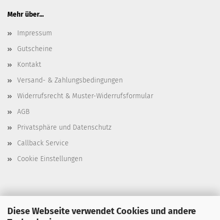
Mehr über...
Impressum
Gutscheine
Kontakt
Versand- & Zahlungsbedingungen
Widerrufsrecht & Muster-Widerrufsformular
AGB
Privatsphäre und Datenschutz
Callback Service
Cookie Einstellungen
Diese Webseite verwendet Cookies und andere
T. 0351 647 544 93