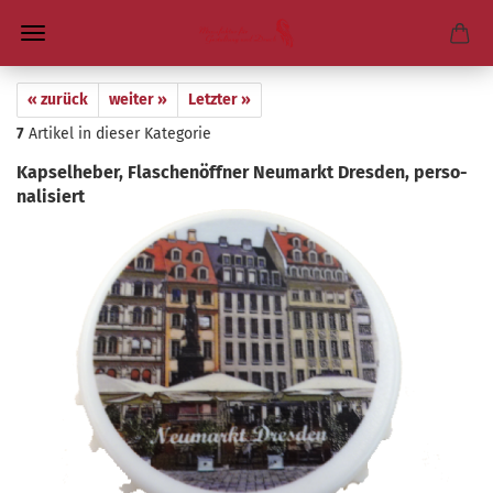
« zurück
weiter »
Letzter »
7
Artikel in dieser Kategorie
Kap­sel­he­ber, Fla­schen­öff­ner Neu­markt Dres­den, per­so­
na­li­siert