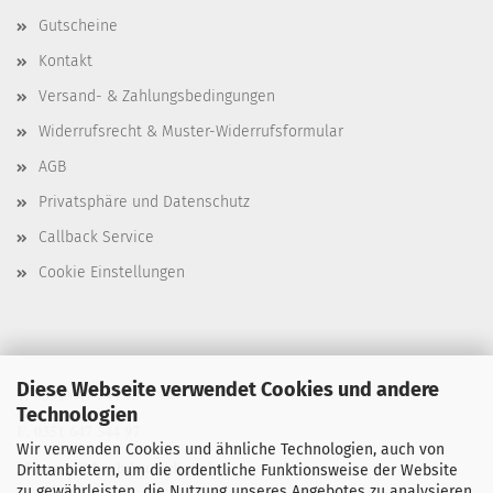
Gutscheine
Kontakt
Versand- & Zahlungsbedingungen
Widerrufsrecht & Muster-Widerrufsformular
AGB
Privatsphäre und Datenschutz
Callback Service
Cookie Einstellungen
Diese Webseite verwendet Cookies und andere
T. 0351 647 544 93
Technologien
F. 0351 647 544 97
Wir verwenden Cookies und ähnliche Technologien, auch von
M. manu@buchdruck-digital.de
Drittanbietern, um die ordentliche Funktionsweise der Website
zu gewährleisten, die Nutzung unseres Angebotes zu analysieren