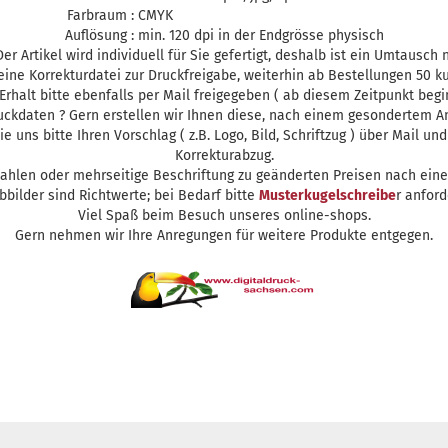
Farbraum : CMYK
Auflösung : min. 120 dpi in der Endgrösse physisch
r Artikel wird individuell für Sie gefertigt, deshalb ist ein Umtausch 
ne Korrekturdatei zur Druckfreigabe, weiterhin ab Bestellungen 50 k
 Erhalt bitte ebenfalls per Mail freigegeben ( ab diesem Zeitpunkt begi
uckdaten ? Gern erstellen wir Ihnen diese, nach einem gesondertem An
Sie uns bitte Ihren Vorschlag ( z.B. Logo, Bild, Schriftzug ) über Mail u
Korrekturabzug.
ahlen oder mehrseitige Beschriftung zu geänderten Preisen nach ei
bbilder sind Richtwerte; bei Bedarf bitte
Musterkugelschreibe
r anfor
Viel Spaß beim Besuch unseres online-shops.
Gern nehmen wir Ihre Anregungen für weitere Produkte entgegen.