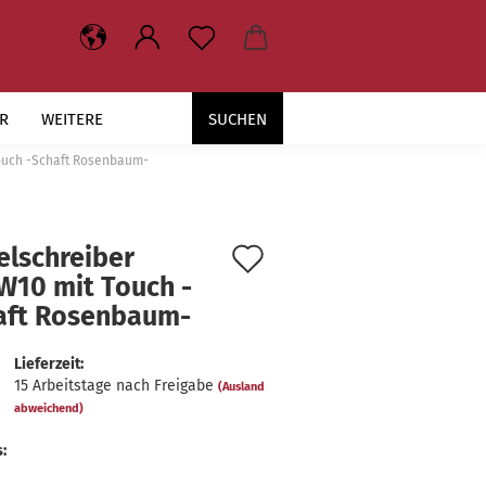
R
WEITERE
SUCHEN
ouch -Schaft Rosenbaum-
Auf
el­schrei­ber
10 mit Touch -​
den
aft Rosenbaum-​
Merkzettel
Lieferzeit:
15 Arbeitstage nach Freigabe
(Ausland
abweichend)
: