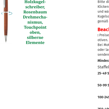
Bitte d
Klicken
und wä
Kugels
gemäß S
Beach
:
Preise
otiven.
Bei Mo
oder la
senden
Mindes
Staffe
25-49 S
50-99 S
100-249