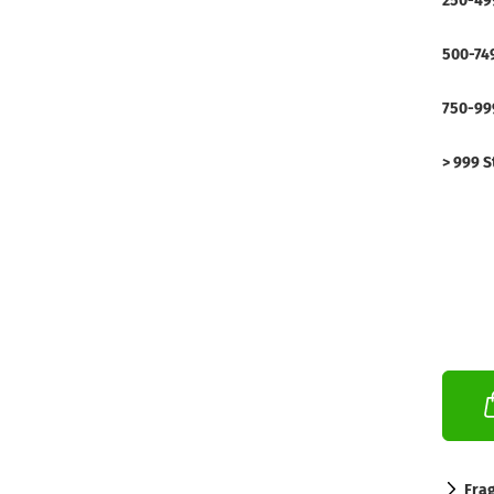
250-499
500-749
750-999
> 999 S
Fra