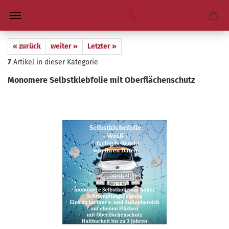
« zurück
weiter »
Letzter »
7
Artikel in dieser Kategorie
Mo­no­me­re Selbst­kleb­fo­lie mit Ober­flä­chen­schutz