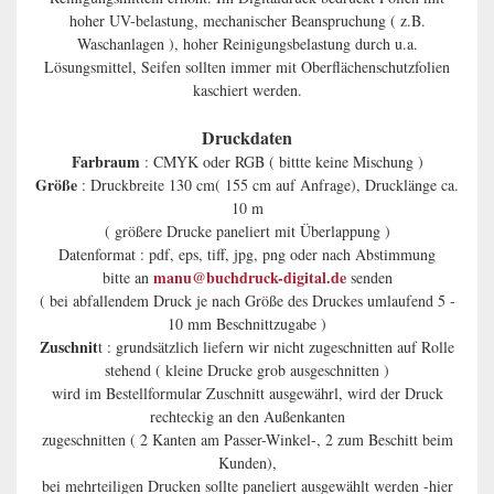
hoher UV-belastung, mechanischer Beanspruchung ( z.B.
Waschanlagen ), hoher Reinigungsbelastung durch u.a.
Lösungsmittel, Seifen sollten immer mit Oberflächenschutzfolien
kaschiert werden.
Druckdaten
Farbraum
: CMYK oder RGB ( bittte keine Mischung )
Größe
: Druckbreite 130 cm( 155 cm auf Anfrage), Drucklänge ca.
10 m
( größere Drucke paneliert mit Überlappung )
Datenformat : pdf, eps, tiff, jpg, png oder nach Abstimmung
manu@buchdruck-digital.de
bitte an
senden
( bei abfallendem Druck je nach Größe des Druckes umlaufend 5 -
10 mm Beschnittzugabe )
Zuschnit
t : grundsätzlich liefern wir nicht zugeschnitten auf Rolle
stehend ( kleine Drucke grob ausgeschnitten )
wird im Bestellformular Zuschnitt ausgewährl, wird der Druck
rechteckig an den Außenkanten
zugeschnitten ( 2 Kanten am Passer-Winkel-, 2 zum Beschitt beim
Kunden),
bei mehrteiligen Drucken sollte paneliert ausgewählt werden -hier