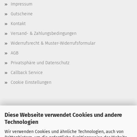
Impressum
Gutscheine
Kontakt
Versand- & Zahlungsbedingungen
Widerrufsrecht & Muster-Widerrufsformular
AGB
Privatsphäre und Datenschutz
Callback Service
Cookie Einstellungen
Diese Webseite verwendet Cookies und andere
T. 0351 647 544 93
Technologien
F. 0351 647 544 97
Wir verwenden Cookies und ähnliche Technologien, auch von
M. manu@buchdruck-digital.de