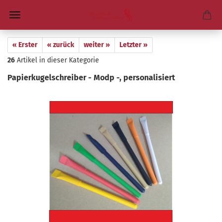
« Erster
« zurück
weiter »
Letzter »
26
Artikel in dieser Kategorie
Pa­pier­ku­gel­schrei­ber - Modp -, per­so­na­li­siert