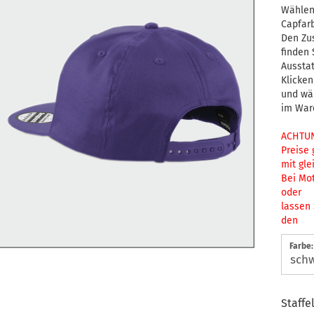
Wählen
Capfar
Den Zus
finden
Aussta
Klicken
und wä
im War
ACHTUN
Preise 
mit gle
Bei Mo
oder
lassen 
den
Farbe:
Staffe