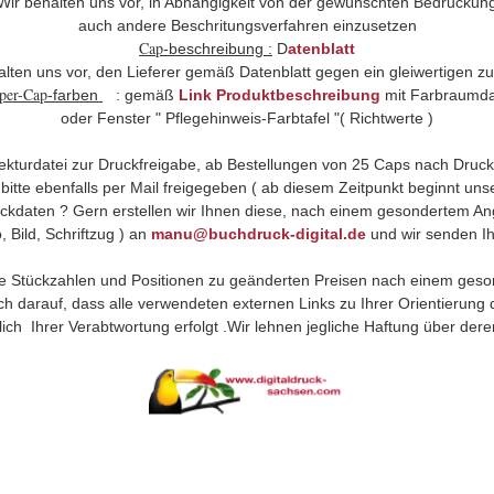
Wir behalten uns vor, in Abhängigkeit von der gewünschten Bedruckun
auch andere Beschritungsverfahren einzusetzen
Cap
-beschreibung :
D
atenblatt
halten uns vor, den Lieferer gemäß Datenblatt gegen ein gleiwertigen zu
per-Cap
-farben
: gemäß
Link Produktbeschreibung
mit Farbraumd
oder Fenster " Pflegehinweis-Farbtafel "( Richtwerte )
ekturdatei zur Druckfreigabe, ab Bestellungen von 25 Caps nach Druckf
bitte ebenfalls per Mail freigegeben ( ab diesem Zeitpunkt beginnt uns
uckdaten ? Gern erstellen wir Ihnen diese, nach einem gesondertem Ang
, Bild, Schriftzug ) an
manu@buchdruck-digital.de
und wir senden Ih
 Stückzahlen und Positionen zu geänderten Preisen nach einem ges
ch darauf, dass alle verwendeten externen Links zu Ihrer Orientierung 
lich Ihrer Verabtwortung erfolgt .Wir lehnen jegliche Haftung über deren