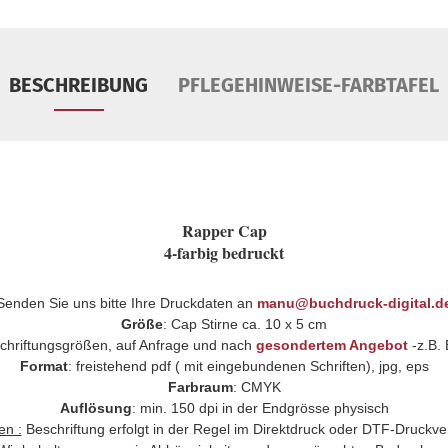
BESCHREIBUNG
PFLEGEHINWEISE-FARBTAFEL
Rapper Cap
4-farbig bedruckt
Senden Sie uns bitte Ihre Druckdaten an
manu@buchdruck-digital.d
Größe
: Cap Stirne ca. 10 x 5 cm
schriftungsgrößen, auf Anfrage und nach
gesondertem Angebot
-z.B. 
Format
: freistehend pdf ( mit eingebundenen Schriften), jpg, eps
Farbraum
: CMYK
Auflösung
: min. 150 dpi in der Endgrösse physisch
en :
Beschriftung erfolgt in der Regel im Direktdruck oder DTF-Druckve