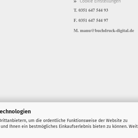
Cookie Einstellungen
T. 0351 647 544 93
F. 0351 647 544 97
M. manu@buchdruck-digital.de
Technologien
rittanbietern, um die ordentliche Funktionsweise der Website zu
 und Ihnen ein bestmögliches Einkaufserlebnis bieten zu können. Wei
Onlineshop erstellen
mit Gambio.de © 2026