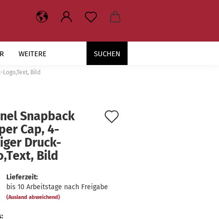
R
WEITERE
SUCHEN
Logo,Text, Bild
Auf
nel Snap­back
per Cap, 4-​
den
iger Druck-​
Merkzettel
,Text, Bild
Lieferzeit:
bis 10 Arbeitstage nach Freigabe
(Ausland abweichend)
: