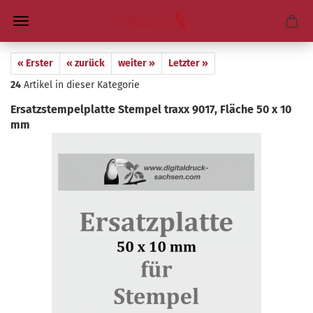
« Erster
« zurück
weiter »
Letzter »
24
Artikel in dieser Kategorie
Er­satz­stem­pel­plat­te Stem­pel traxx 9017, Flä­che 50 x 10
mm