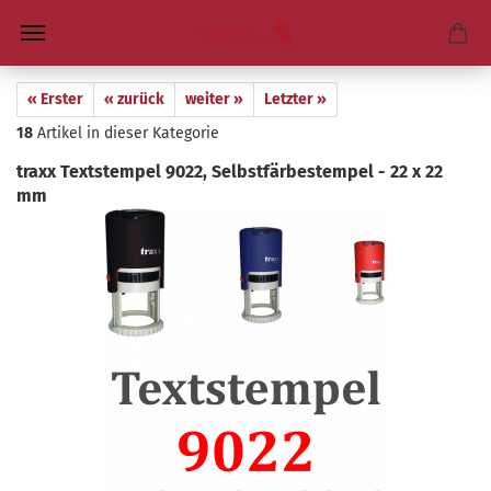
« Erster
« zurück
weiter »
Letzter »
18
Artikel in dieser Kategorie
traxx Text­stem­pel 9022, Selbst­fär­be­s­tem­pel - 22 x 22
mm