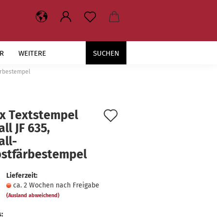
R
WEITERE
SUCHEN
färbestempel
Auf
x Text­stem­pel
all JF 635,
den
ll-​
Merkzettel
bstfärbestempel
Lieferzeit:
ca. 2 Wochen nach Freigabe
(Ausland abweichend)
: