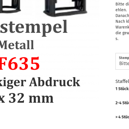
Bitte 
ehlen.
Danach 
Nach kl
Warenk
die gew
s.
Stemp
Staffe
1 Stück
2-4 Stü
> 4 Stü