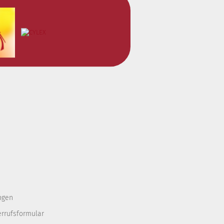
ngen
errufsformular