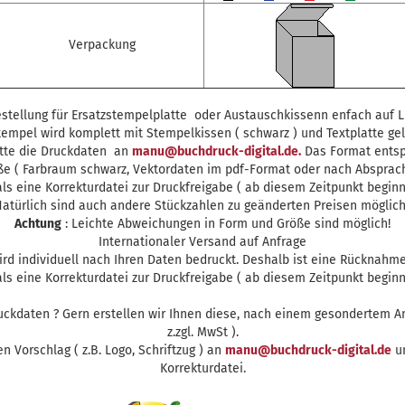
Verpackung
stellung für Ersatzstempelplatte oder Austauschkissenn enfach auf Li
tempel wird komplett mit Stempelkissen ( schwarz ) und Textplatte geli
itte die Druckdaten an
manu@buchdruck-digital.de.
Das Format entsp
ße ( Farbraum schwarz, Vektordaten im pdf-Format oder nach Absprach
s eine Korrekturdatei zur Druckfreigabe ( ab diesem Zeitpunkt beginnt
atürlich sind auch andere Stückzahlen zu geänderten Preisen möglic
Achtung
: Leichte Abweichungen in Form und Größe sind möglich!
Internationaler Versand auf Anfrage
rd individuell nach Ihren Daten bedruckt. Deshalb ist eine Rücknahme
s eine Korrekturdatei zur Druckfreigabe ( ab diesem Zeitpunkt beginnt
uckdaten ? Gern erstellen wir Ihnen diese, nach einem gesondertem An
z.zgl. MwSt ).
en Vorschlag ( z.B. Logo, Schriftzug ) an
manu@buchdruck-digital.de
un
Korrekturdatei.