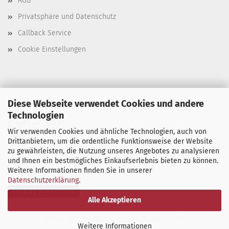
AGB
Privatsphäre und Datenschutz
Callback Service
Cookie Einstellungen
Diese Webseite verwendet Cookies und andere
T. 0351 647 544 93
Technologien
F. 0351 647 544 97
Wir verwenden Cookies und ähnliche Technologien, auch von
M. manu@buchdruck-digital.de
Drittanbietern, um die ordentliche Funktionsweise der Website
zu gewährleisten, die Nutzung unseres Angebotes zu analysieren
und Ihnen ein bestmögliches Einkaufserlebnis bieten zu können.
Weitere Informationen finden Sie in unserer
Datenschutzerklärung
.
Vertrag widerrufen
Alle Akzeptieren
Onlineshop erstellen
mit Gambio.de © 2026
Weitere Informationen