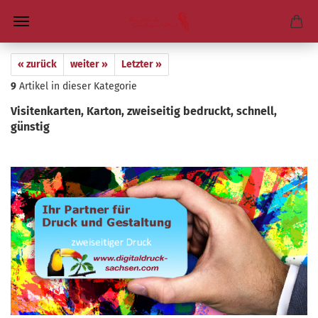
« zurück
weiter »
Letzter »
9
Artikel in dieser Kategorie
Vi­si­ten­kar­ten, Kar­ton, zwei­sei­tig be­druckt, schnell,
güns­tig