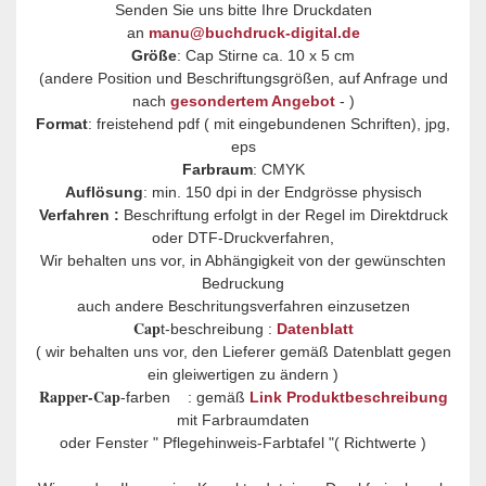
Senden Sie uns bitte Ihre Druckdaten
an
manu@buchdruck-digital.de
Größe
: Cap Stirne ca. 10 x 5 cm
(andere Position und Beschriftungsgrößen, auf Anfrage und
nach
gesondertem Angebot
- )
Format
: freistehend pdf ( mit eingebundenen Schriften), jpg,
eps
Farbraum
: CMYK
Auflösung
: min. 150 dpi in der Endgrösse physisch
Verfahren :
Beschriftung erfolgt in der Regel im Direktdruck
oder DTF-Druckverfahren,
Wir behalten uns vor, in Abhängigkeit von der gewünschten
Bedruckung
auch andere Beschritungsverfahren einzusetzen
Cap
t-beschreibung :
Datenblatt
( wir behalten uns vor, den Lieferer gemäß Datenblatt gegen
ein gleiwertigen zu ändern )
Rapper-Cap
-farben : gemäß
Link Produktbeschreibung
mit Farbraumdaten
oder Fenster " Pflegehinweis-Farbtafel "( Richtwerte )