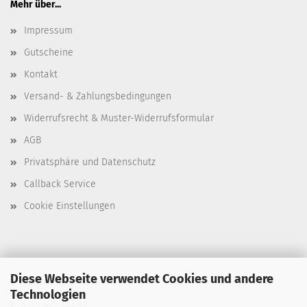
Mehr über...
Impressum
Gutscheine
Kontakt
Versand- & Zahlungsbedingungen
Widerrufsrecht & Muster-Widerrufsformular
AGB
Privatsphäre und Datenschutz
Callback Service
Cookie Einstellungen
Diese Webseite verwendet Cookies und andere
T. 0351 647 544 93
Technologien
F. 0351 647 544 97