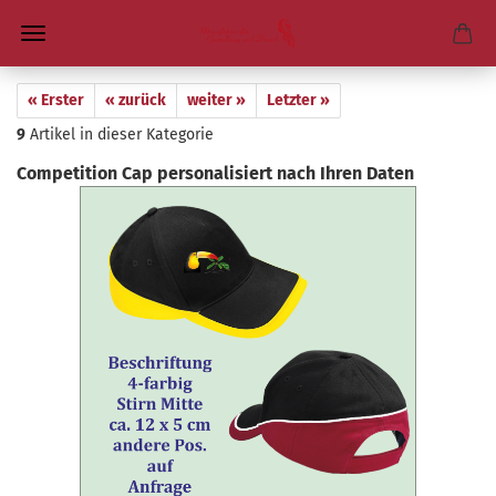
« Erster
« zurück
weiter »
Letzter »
9
Artikel in dieser Kategorie
Com­pe­ti­ti­on Cap per­so­na­li­siert nach Ihren Daten