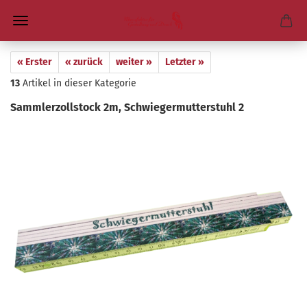
« Erster
« zurück
weiter »
Letzter »
13
Artikel in dieser Kategorie
Samml­erzoll­stock 2m, Schwie­ger­mut­ter­stuhl 2