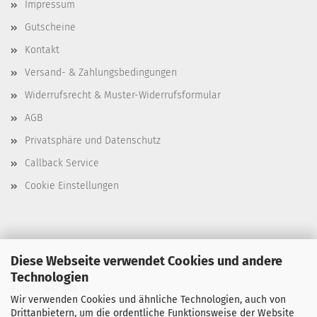
Impressum
Gutscheine
Kontakt
Versand- & Zahlungsbedingungen
Widerrufsrecht & Muster-Widerrufsformular
AGB
Privatsphäre und Datenschutz
Callback Service
Cookie Einstellungen
Diese Webseite verwendet Cookies und andere
T. 0351 647 544 93
Technologien
F. 0351 647 544 97
Wir verwenden Cookies und ähnliche Technologien, auch von
M. manu@buchdruck-digital.de
Drittanbietern, um die ordentliche Funktionsweise der Website