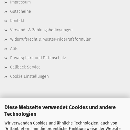
Impressum
Gutscheine
Kontakt
Versand- & Zahlungsbedingungen
Widerrufsrecht & Muster-Widerrufsformular
AGB
Privatsphäre und Datenschutz
Callback Service
Cookie Einstellungen
Diese Webseite verwendet Cookies und andere
T. 0351 647 544 93
Technologien
F. 0351 647 544 97
Wir verwenden Cookies und ähnliche Technologien, auch von
M. manu@buchdruck-digital.de
Drittanbietern, um die ordentliche Funktionsweise der Website