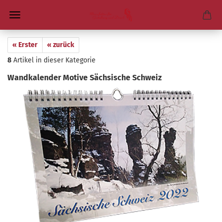
« Erster
« zurück
8
Artikel in dieser Kategorie
Wand­ka­len­der Mo­ti­ve Säch­si­sche Schweiz