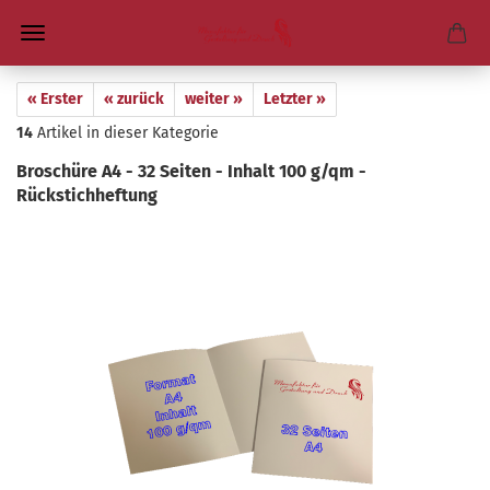
« Erster
« zurück
weiter »
Letzter »
14
Artikel in dieser Kategorie
Bro­schü­re A4 - 32 Sei­ten - In­halt 100 g/qm -​
Rückstichheftung