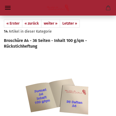
« Erster
« zurück
weiter »
Letzter »
14
Artikel in dieser Kategorie
Bro­schü­re A4 - 36 Sei­ten - In­halt 100 g/qm -​
Rückstichheftung