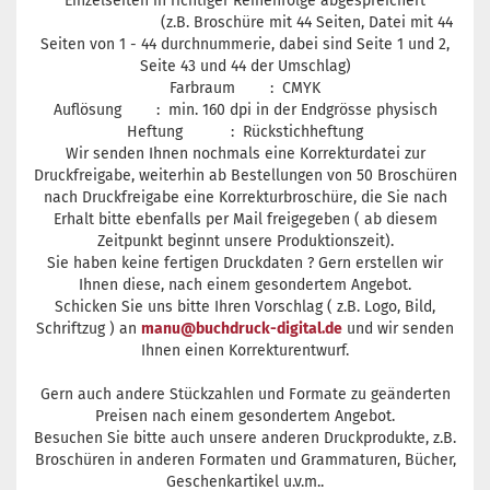
Einzelseiten in richtiger Reihenfolge abgespreichert
(z.B. Broschüre mit 44 Seiten, Datei mit 44
Seiten von 1 - 44 durchnummerie, dabei sind Seite 1 und 2,
Seite 43 und 44 der Umschlag)
Farbraum : CMYK
Auflösung : min. 160 dpi in der Endgrösse physisch
Heftung : Rückstichheftung
Wir senden Ihnen nochmals eine Korrekturdatei zur
Druckfreigabe, weiterhin ab Bestellungen von 50 Broschüren
nach Druckfreigabe eine Korrekturbroschüre, die Sie nach
Erhalt bitte ebenfalls per Mail freigegeben ( ab diesem
Zeitpunkt beginnt unsere Produktionszeit).
Sie haben keine fertigen Druckdaten ? Gern erstellen wir
Ihnen diese, nach einem gesondertem Angebot.
Schicken Sie uns bitte Ihren Vorschlag ( z.B. Logo, Bild,
Schriftzug ) an
manu@buchdruck-digital.de
und wir senden
Ihnen einen Korrekturentwurf.
Gern auch andere Stückzahlen und Formate zu geänderten
Preisen nach einem gesondertem Angebot.
Besuchen Sie bitte auch unsere anderen Druckprodukte, z.B.
Broschüren in anderen Formaten und Grammaturen, Bücher,
Geschenkartikel u.v.m..