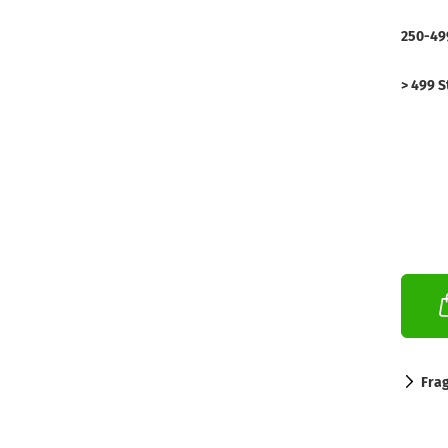
250-49
> 499 S
Fra