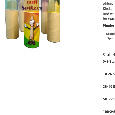
ehlen.
Klicken
und wä
im War
Mindes
Grund
Staffe
5-9 St
10-24 S
25-49 
50-99 
100-24