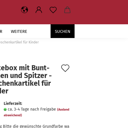
R
WEITERE
SUCHEN
Geschenkartikel für Kinder
Auf
­te­box mit Bunt­
­ten und Spit­zer -​
den
chenkartikel für
Merkzettel
der
Lieferzeit:
ca. 3-4 Tage nach Freigabe
(Ausland
abweichend)
:
Bitte die gewünschte Grundfarbe wa