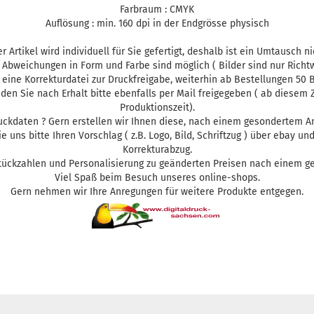
Farbraum : CMYK
Auflösung : min. 160 dpi in der Endgrösse physisch
r Artikel wird individuell für Sie gefertigt, deshalb ist ein Umtausch n
 Abweichungen in Form und Farbe sind möglich ( Bilder sind nur Richtw
ine Korrekturdatei zur Druckfreigabe, weiterhin ab Bestellungen 50 B
, den Sie nach Erhalt bitte ebenfalls per Mail freigegeben ( ab diesem
Produktionszeit).
uckdaten ? Gern erstellen wir Ihnen diese, nach einem gesondertem An
Sie uns bitte Ihren Vorschlag ( z.B. Logo, Bild, Schriftzug ) über ebay u
Korrekturabzug.
tückzahlen und Personalisierung zu geänderten Preisen nach einem g
Viel Spaß beim Besuch unseres online-shops.
Gern nehmen wir Ihre Anregungen für weitere Produkte entgegen.